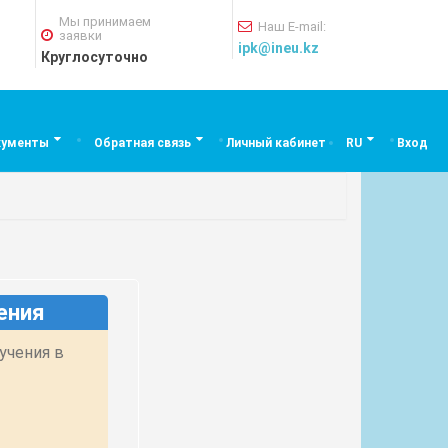
Мы принимаем
Наш E-mail:
заявки
ipk@ineu.kz
Круглосуточно
кументы
Обратная связь
Личный кабинет
RU
Вход
ения