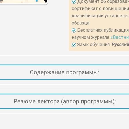
Документ об образовании:
сертификат о повышении
квалификации установле
образца
Бесплатная публикация 1 статьи в
научном журнале
«Вестни
Язык обучения:
Русски
Содержание программы:
Резюме лектора (автор программы):