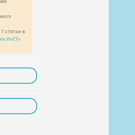
нного
ке ИнЕУ»
й