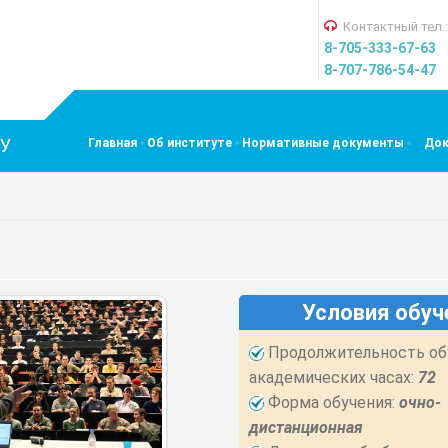
Контактный тел.:
8-705-333-67-63
8-707-786-54-47
ЕУ
Главная
Об институте
Нормативные документы
До
Условия обуч
Продолжительность обучения в
академических часах:
72
Форма обучения:
очно-
дистанционная