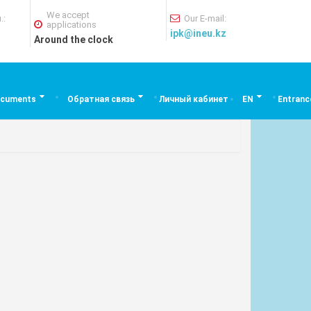
We accept
.:
Our E-mail:
applications
ipk@ineu.kz
Around the clock
cuments
Обратная связь
Личный кабинет
EN
Entranc