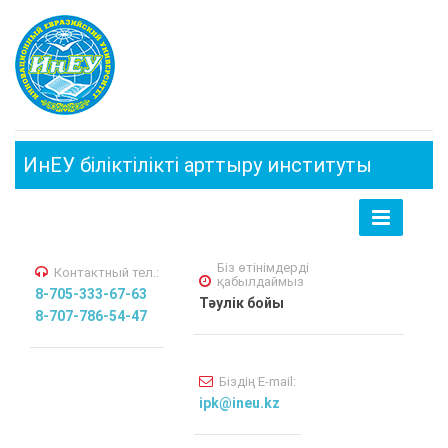
ИнЕУ біліктілікті арттыру институты
Toggle
navigation
Біз өтінімдерді
Контактный тел.:
қабылдаймыз
8-705-333-67-63
Тәулік бойы
8-707-786-54-47
Біздің E-mail:
ipk@ineu.kz