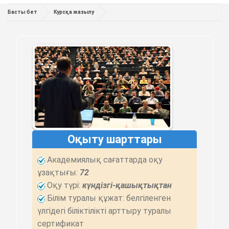
Басты бет
Курсқа жазылу
Оқыту шарттары
Академиялық сағаттарда оқу
ұзақтығы:
72
Оқу түрі:
күндізгі-қашықтықтан
Білім туралы құжат: белгіленген
үлгідегі біліктілікті арттыру туралы
сертификат