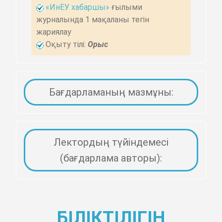
«ИнЕУ хабаршы»
ғылыми
журналында 1 мақаланы тегін
жариялау
Оқыту тілі:
Орыс
Бағдарламаның мазмұны:
Лектордың түйіндемесі
(бағдарлама авторы):
БІЛІКТІЛІГІН